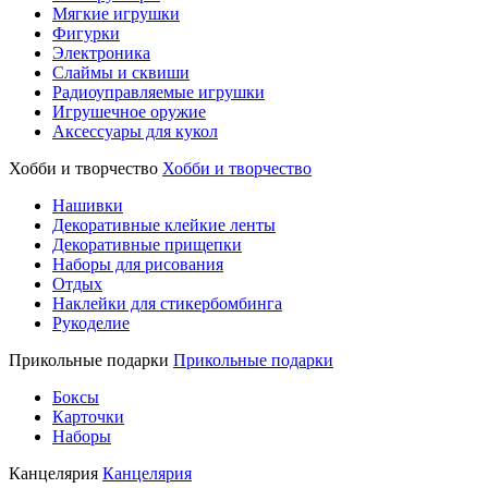
Мягкие игрушки
Фигурки
Электроника
Слаймы и сквиши
Радиоуправляемые игрушки
Игрушечное оружие
Аксессуары для кукол
Хобби и творчество
Хобби и творчество
Нашивки
Декоративные клейкие ленты
Декоративные прищепки
Наборы для рисования
Отдых
Наклейки для стикербомбинга
Рукоделие
Прикольные подарки
Прикольные подарки
Боксы
Карточки
Наборы
Канцелярия
Канцелярия