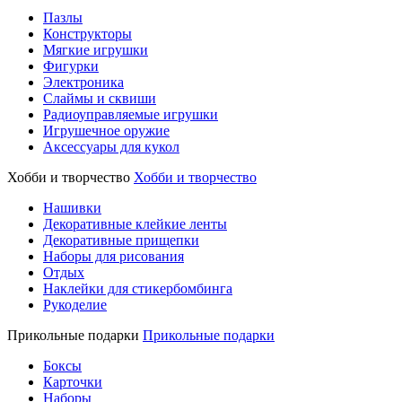
Пазлы
Конструкторы
Мягкие игрушки
Фигурки
Электроника
Слаймы и сквиши
Радиоуправляемые игрушки
Игрушечное оружие
Аксессуары для кукол
Хобби и творчество
Хобби и творчество
Нашивки
Декоративные клейкие ленты
Декоративные прищепки
Наборы для рисования
Отдых
Наклейки для стикербомбинга
Рукоделие
Прикольные подарки
Прикольные подарки
Боксы
Карточки
Наборы