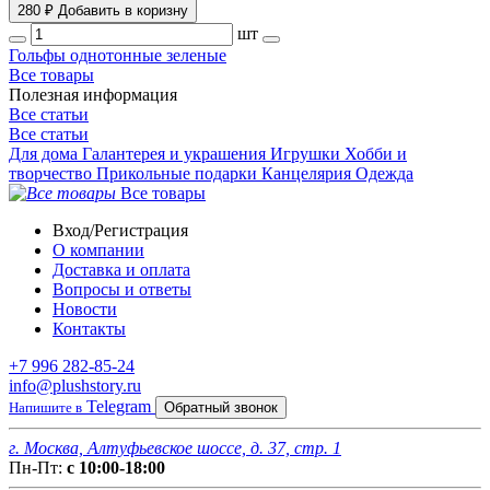
280 ₽
Добавить в коризну
шт
Гольфы однотонные зеленые
Все товары
Полезная информация
Все статьи
Все статьи
Для дома
Галантерея и украшения
Игрушки
Хобби и
творчество
Прикольные подарки
Канцелярия
Одежда
Все товары
Вход/Регистрация
О компании
Доставка и оплата
Вопросы и ответы
Новости
Контакты
+7 996 282-85-24
info@plushstory.ru
Telegram
Напишите в
Обратный звонок
г. Москва, Алтуфьевское шоссе, д. 37, стр. 1
Пн-Пт:
с 10:00-18:00