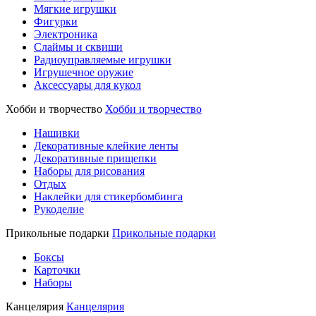
Мягкие игрушки
Фигурки
Электроника
Слаймы и сквиши
Радиоуправляемые игрушки
Игрушечное оружие
Аксессуары для кукол
Хобби и творчество
Хобби и творчество
Нашивки
Декоративные клейкие ленты
Декоративные прищепки
Наборы для рисования
Отдых
Наклейки для стикербомбинга
Рукоделие
Прикольные подарки
Прикольные подарки
Боксы
Карточки
Наборы
Канцелярия
Канцелярия